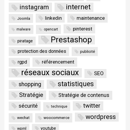
internet
instagram
linkedin
maintenance
Joomla
pinterest
malware
opencart
Prestashop
piratage
protection des données
publicité
référencement
rgpd
réseaux sociaux
SEO
statistiques
shopping
Stratégie
Stratégie de contenus
twitter
sécurité
technique
wordpress
wechat
woocommerce
youtube
wpml