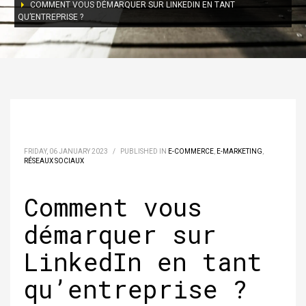
COMMENT VOUS DÉMARQUER SUR LINKEDIN EN TANT
QU’ENTREPRISE ?
FRIDAY, 06 JANUARY 2023
/
PUBLISHED IN
E-COMMERCE
,
E-MARKETING
,
RÉSEAUX SOCIAUX
Comment vous
démarquer sur
LinkedIn en tant
qu’entreprise ?