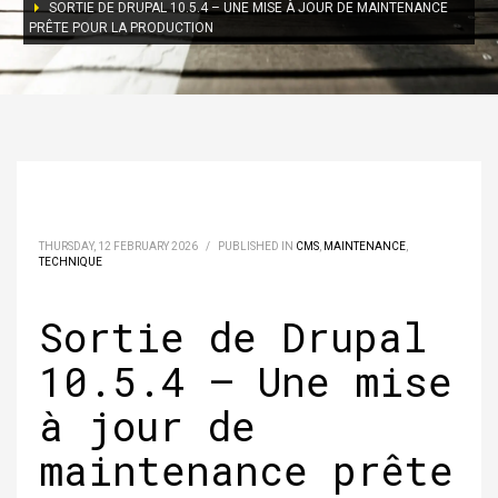
SORTIE DE DRUPAL 10.5.4 – UNE MISE À JOUR DE MAINTENANCE
PRÊTE POUR LA PRODUCTION
THURSDAY, 12 FEBRUARY 2026
/
PUBLISHED IN
CMS
,
MAINTENANCE
,
TECHNIQUE
Sortie de Drupal
10.5.4 – Une mise
à jour de
maintenance prête