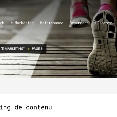
eb
e-Marketing
Maintenance
Dépannage
L’agence
 "E-MARKETING"
PAGE 3
ing de contenu