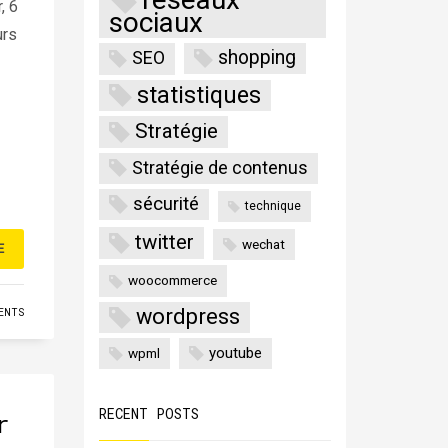
, 6
sociaux
urs
shopping
SEO
statistiques
Stratégie
Stratégie de contenus
sécurité
technique
twitter
wechat
E
woocommerce
wordpress
ENTS
youtube
wpml
RECENT POSTS
r