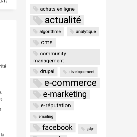
ENTS
achats en ligne
actualité
algorithme
analytique
cms
community
management
ité
drupal
développement
e-commerce
.
e-marketing
 ?
e-réputation
e
emailing
facebook
gdpr
 la