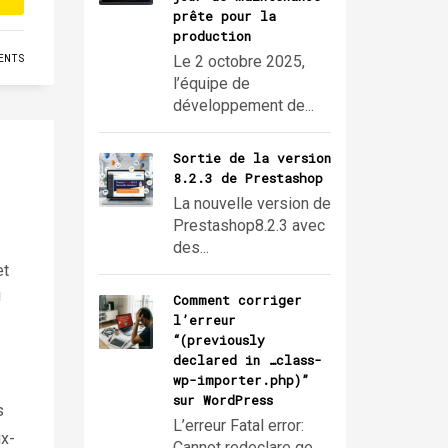
prête pour la
production
ENTS
Le 2 octobre 2025,
l’équipe de
développement de...
Sortie de la version
8.2.3 de Prestashop
La nouvelle version de
Prestashop8.2.3 avec
des...
et
!
Comment corriger
l’erreur
“(previously
declared in …class-
wp-importer.php)”
sur WordPress
s
L’erreur Fatal error:
x-
Cannot redeclare ge...