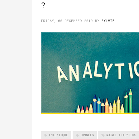
?
FRIDAY, 06 DECEMBER 2019
BY
SYLVIE
ANALYTIQUE
DONNÉES
GOOGLE ANALYTICS