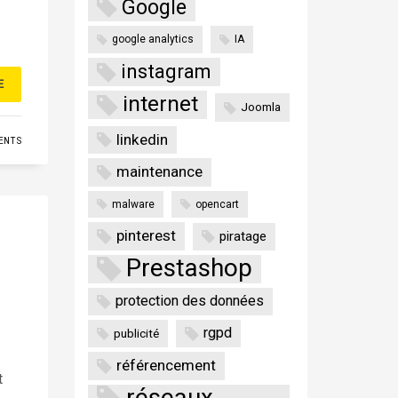
Google
google analytics
IA
instagram
E
internet
Joomla
linkedin
ENTS
maintenance
malware
opencart
pinterest
piratage
Prestashop
protection des données
rgpd
publicité
référencement
t
réseaux