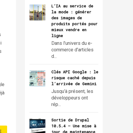
L’IA au service de
la mode : générer
des images de
produits portés pour
mieux vendre en
s
ligne
i
Dans l’univers du e-
commerce d’articles
s
d...
Clés API Google : le
risque caché depuis
l’arrivée de Gemini
gle
Jusqu’à présent, les
éjà
développeurs ont
rép...
Sortie de Drupal
10.5.4 – Une mise à
E
jour de maintenance