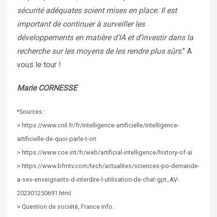
sécurité adéquates soient mises en place. Il est
important de continuer à surveiller les
développements en matière d’IA et d’investir dans la
recherche sur les moyens de les rendre plus sûrs
.” A
vous le tour !
Marie CORNESSE
*Sources :
> https://www.cnil.fr/fr/intelligence-artificielle/intelligence-
artificielle-de-quoi-parle-t-on
> https://www.coe.int/fr/web/artificial-intelligence/history-of-ai
> https://www.bfmtv.com/tech/actualites/sciences-po-demande-
a-ses-enseignants-d-interdire-l-utilisation-de-chat-gpt_AV-
202301250691.html
> Question de société, France info.